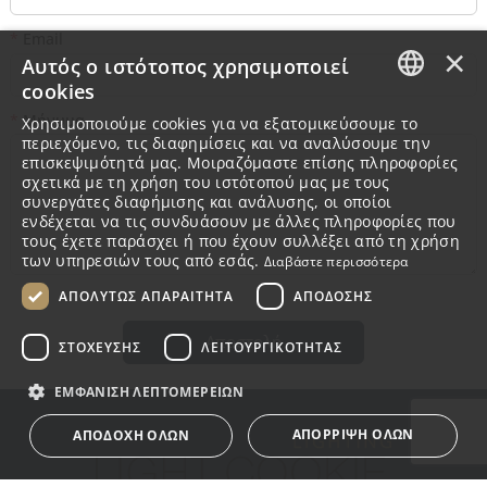
*
Email
×
Αυτός ο ιστότοπος χρησιμοποιεί
cookies
GREEK
*
Μήνυμα
Χρησιμοποιούμε cookies για να εξατομικεύσουμε το
περιεχόμενο, τις διαφημίσεις και να αναλύσουμε την
ENGLISH
επισκεψιμότητά μας. Μοιραζόμαστε επίσης πληροφορίες
σχετικά με τη χρήση του ιστότοπού μας με τους
συνεργάτες διαφήμισης και ανάλυσης, οι οποίοι
ενδέχεται να τις συνδυάσουν με άλλες πληροφορίες που
τους έχετε παράσχει ή που έχουν συλλέξει από τη χρήση
των υπηρεσιών τους από εσάς.
Διαβάστε περισσότερα
ΑΠΟΛΎΤΩΣ ΑΠΑΡΑΊΤΗΤΑ
ΑΠΌΔΟΣΗΣ
Αποστολή
ΣΤΌΧΕΥΣΗΣ
ΛΕΙΤΟΥΡΓΙΚΌΤΗΤΑΣ
ΕΜΦΆΝΙΣΗ ΛΕΠΤΟΜΕΡΕΙΏΝ
ΑΠΌΡΡΙΨΗ ΌΛΩΝ
ΑΠΟΔΟΧΉ ΌΛΩΝ