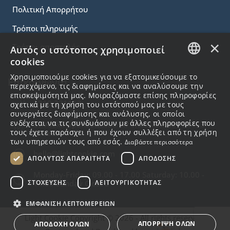
Πολιτική Απορρήτου
Τρόποι πληρωμής
×
Τρόποι αποστολής
Αυτός ο ιστότοπος χρησιμοποιεί
cookies
GREEK
Χρησιμοποιούμε cookies για να εξατομικεύσουμε το
Επικοινωνία
περιεχόμενο, τις διαφημίσεις και να αναλύσουμε την
ENGLISH
επισκεψιμότητά μας. Μοιραζόμαστε επίσης πληροφορίες
2310.231113
σχετικά με τη χρήση του ιστότοπού μας με τους
συνεργάτες διαφήμισης και ανάλυσης, οι οποίοι
ενδέχεται να τις συνδυάσουν με άλλες πληροφορίες που
57 Alex.Papanastasiou Str Thessaloniki , 54453
τους έχετε παράσχει ή που έχουν συλλέξει από τη χρήση
Greece
των υπηρεσιών τους από εσάς.
Διαβάστε περισσότερα
hello@lightcookie.com
ΑΠΟΛΎΤΩΣ ΑΠΑΡΑΊΤΗΤΑ
ΑΠΌΔΟΣΗΣ
Monday-Friday: 09.00 - 17.00 Saturday: 10.00 -
ΣΤΌΧΕΥΣΗΣ
ΛΕΙΤΟΥΡΓΙΚΌΤΗΤΑΣ
14.00 Sunday Closed
ΕΜΦΆΝΙΣΗ ΛΕΠΤΟΜΕΡΕΙΏΝ
Light Cookie Copyright © 2026 - All rights reserved.
ΑΠΌΡΡΙΨΗ ΌΛΩΝ
ΑΠΟΔΟΧΉ ΌΛΩΝ