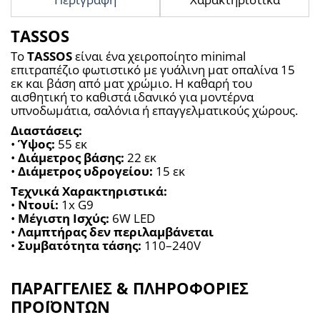
TASSOS
Το 
TASSOS
 είναι ένα χειροποίητο minimal 
επιτραπέζιο φωτιστικό με γυάλινη ματ οπαλίνα 15 
εκ και βάση από ματ χρώμιο. Η καθαρή του 
αισθητική το καθιστά ιδανικό για μοντέρνα 
υπνοδωμάτια, σαλόνια ή επαγγελματικούς χώρους.
Διαστάσεις:
• 
Ύψος:
 55 εκ
• 
Διάμετρος βάσης:
 22 εκ
• 
Διάμετρος υδρογείου:
 15 εκ
Τεχνικά Χαρακτηριστικά:
• 
Ντουί:
 1x G9
• 
Μέγιστη Ισχύς:
 6W LED
• 
Λαμπτήρας δεν περιλαμβάνεται
• 
Συμβατότητα τάσης:
 110–240V
ΠΑΡΑΓΓΕΛΙΕΣ & ΠΛΗΡΟΦΟΡΙΕΣ
ΠΡΟΪΟΝΤΩΝ