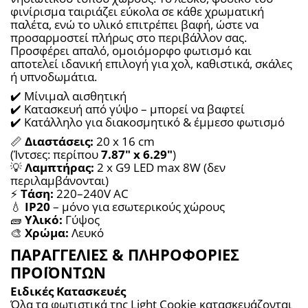
φινίρισμα ταιριάζει εύκολα σε κάθε χρωματική 
παλέτα, ενώ το υλικό επιτρέπει βαφή, ώστε να 
προσαρμοστεί πλήρως στο περιβάλλον σας.
Προσφέρει απαλό, ομοιόμορφο φωτισμό και 
αποτελεί ιδανική επιλογή για χολ, καθιστικά, σκάλες 
ή υπνοδωμάτια.
✔️ Μίνιμαλ αισθητική
✔️ Κατασκευή από γύψο – μπορεί να βαφτεί
✔️ Κατάλληλο για διακοσμητικό & έμμεσο φωτισμό
📏 
Διαστάσεις:
 20 x 16 cm
(Ίντσες: περίπου 
7.87" x 6.29"
)
💡 
Λαμπτήρας:
 2 x G9 LED max 8W (δεν 
περιλαμβάνονται)
⚡ 
Τάση:
 220–240V AC
💧 
IP20
 – μόνο για εσωτερικούς χώρους
🧱 
Υλικό:
 Γύψος
🎨 
Χρώμα:
 Λευκό
ΠΑΡΑΓΓΕΛΙΕΣ & ΠΛΗΡΟΦΟΡΙΕΣ
ΠΡΟΪΟΝΤΩΝ
Ειδικές Κατασκευές
Όλα τα φωτιστικά της Light Cookie κατασκευάζονται 