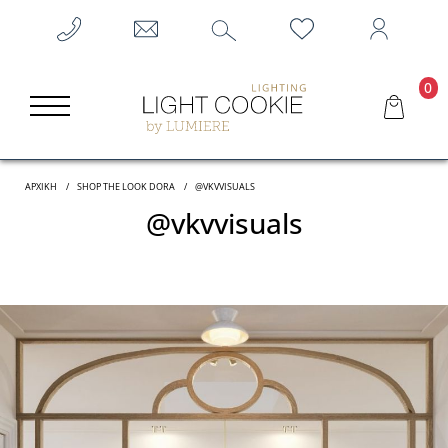
0
ΑΡΧΙΚΗ
SHOP THE LOOK DORA
@VKVVISUALS
@vkvvisuals