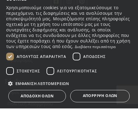
GREEK
Χρησιμοποιούμε cookies για να εξατομικεύσουμε το
περιεχόμενο, τις διαφημίσεις και να αναλύσουμε την
Σύνδεσμοι
ENGLISH
επισκεψιμότητά μας. Μοιραζόμαστε επίσης πληροφορίες
σχετικά με τη χρήση του ιστότοπού μας με τους
Προϊόντα
συνεργάτες διαφήμισης και ανάλυσης, οι οποίοι
ενδέχεται να τις συνδυάσουν με άλλες πληροφορίες που
About us
τους έχετε παράσχει ή που έχουν συλλέξει από τη χρήση
των υπηρεσιών τους από εσάς.
Διαβάστε περισσότερα
Νέες παραλαβές
ΑΠΟΛΎΤΩΣ ΑΠΑΡΑΊΤΗΤΑ
ΑΠΌΔΟΣΗΣ
Προσφορές
ΣΤΌΧΕΥΣΗΣ
ΛΕΙΤΟΥΡΓΙΚΌΤΗΤΑΣ
Σύνδεσμοι
ΕΜΦΆΝΙΣΗ ΛΕΠΤΟΜΕΡΕΙΏΝ
'Οροι Χρήσης
ΑΠΌΡΡΙΨΗ ΌΛΩΝ
ΑΠΟΔΟΧΉ ΌΛΩΝ
Πολιτική Απορρήτου
Τρόποι πληρωμής
Απολύτως απαραίτητα
Απόδοσης
Στόχευσης
Τρόποι αποστολής
Λειτουργικότητας